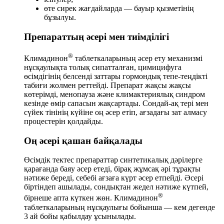
өте сирек жағдайларда — бауыр қызметінің
бұзылуы.
Препараттың әсері мен тиімділігі
®
Климадинон
таблеткаларының әсер ету механизмі
нұсқаулықта толық сипатталған, цимицифуга
өсімдігінің белсенді заттары гормондық тепе-теңдікті
табиғи жолмен реттейді. Препарат жақсы жақсы
көтерімді, менопауза және климактериялық синдром
кезінде өмір сапасын жақсартады. Сондай-ақ тері мен
сүйек тінінің күйіне оң әсер етіп, ағзадағы зат алмасу
процестерін қолдайды.
Оң әсері қашан байқалады
Өсімдік тектес препараттар синтетикалық дәрілерге
қарағанда баяу әсер етеді, бірақ жұмсақ әрі тұрақты
нәтиже береді, себебі ағзаға күрт әсер етпейді. Әсері
біртіндеп ашылады, сондықтан жедел нәтиже күтпей,
®
бірнеше апта күткен жөн. Климадинон
таблеткаларының нұсқаулығы бойынша — кем дегенде
3 ай бойы қабылдау ұсынылады.