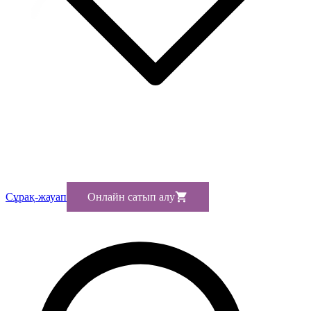
Сұрақ-жауап
Онлайн сатып алу