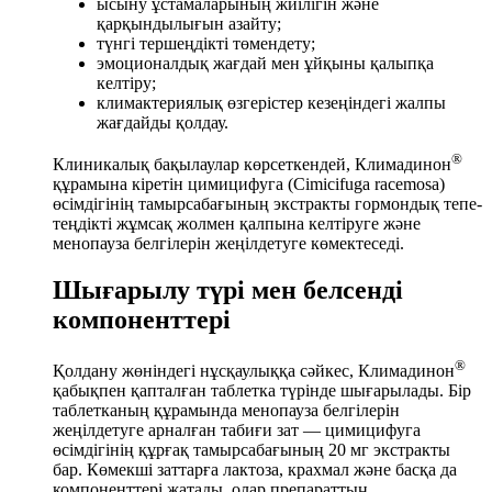
ысыну ұстамаларының жиілігін және
қарқындылығын азайту;
түнгі тершеңдікті төмендету;
эмоционалдық жағдай мен ұйқыны қалыпқа
келтіру;
климактериялық өзгерістер кезеңіндегі жалпы
жағдайды қолдау.
®
Клиникалық бақылаулар көрсеткендей, Климадинон
құрамына кіретін цимицифуга (Cimicifuga racemosa)
өсімдігінің тамырсабағының экстракты гормондық тепе-
теңдікті жұмсақ жолмен қалпына келтіруге және
менопауза белгілерін жеңілдетуге көмектеседі.
Шығарылу түрі мен белсенді
компоненттері
®
Қолдану жөніндегі нұсқаулыққа сәйкес, Климадинон
қабықпен қапталған таблетка түрінде шығарылады. Бір
таблетканың құрамында менопауза белгілерін
жеңілдетуге арналған табиғи зат — цимицифуга
өсімдігінің құрғақ тамырсабағының 20 мг экстракты
бар. Көмекші заттарға лактоза, крахмал және басқа да
компоненттері жатады, олар препараттың