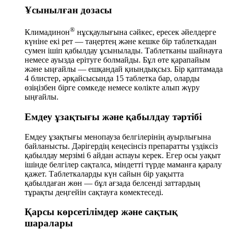
Ұсынылған дозасы
®
Климадинон
нұсқаулығына сәйкес, ересек әйелдерге
күніне екі рет — таңертең және кешке бір таблеткадан
сумен ішіп қабылдау ұсынылады. Таблетканы шайнауға
немесе ауызда ерітуге болмайды. Бұл өте қарапайым
және ыңғайлы — ешқандай қиындықсыз. Бір қаптамада
4 блистер, әрқайсысында 15 таблетка бар, оларды
өзіңізбен бірге сөмкеде немесе көлікте алып жүру
ыңғайлы.
Емдеу ұзақтығы және қабылдау тәртібі
Емдеу ұзақтығы менопауза белгілерінің ауырлығына
байланысты. Дәрігердің кеңесінсіз препаратты үздіксіз
қабылдау мерзімі 6 айдан аспауы керек. Егер осы уақыт
ішінде белгілер сақталса, міндетті түрде маманға қаралу
қажет. Таблеткаларды күн сайын бір уақытта
қабылдаған жөн — бұл ағзада белсенді заттардың
тұрақты деңгейін сақтауға көмектеседі.
Қарсы көрсетілімдер және сақтық
шаралары