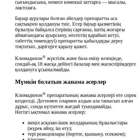
сығындысына, немесе көмекші заттарға — мысалы,
лактозаға.
Бауыр аурулары болған әйелдер препаратты аса
сақтықпен қолдануы тиіс. Егер бауыр қызметінің
бұзылуы байқалса (терінің сарғаюы, іштің жоғарғы
аймағындағы ауырсыну, несептің қарайып кетуі,
тәбеттің төмендеуі) препаратты қабылдауды дереу
тоқтатып, дәрігерге қаралу қажет.
®
Климадинон
жүктілік және бала емізу кезеңінде,
сондай-ақ 18 жасқа дейінгі балалар мен жасөспірімдерге
қолдануға ұсынылмайды.
Мүмкін болатын жанама әсерлер
®
Климадинон
препаратының жанама әсерлері өте сирек
кездеседі. Дегенмен олармен алдын ала танысып алған
дұрыс, сонда күтпеген жағдай туындамайды.
Негізгі ықтимал жанама әсерлер:
жеңіл асқазан-ішек жолдарының бұзылыстары
(жүрек айну, іш өту);
тері реакциялары (бөртпе, қышыну, есекжем);
ісінулер;