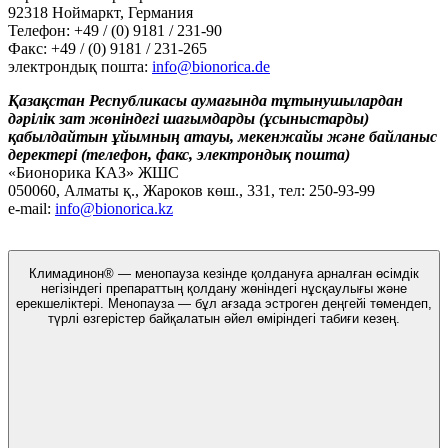
92318 Ноймаркт, Германия
Телефон: +49 / (0) 9181 / 231-90
Факс: +49 / (0) 9181 / 231-265
электрондық пошта:
info@bionorica.de
Қазақстан Республикасы аумағында тұтынушылардан
дәрілік зат жөніндегі шағымдарды (ұсыныстарды)
қабылдайтын ұйымның атауы, мекенжайы және байланыс
деректері (телефон, факс, электрондық пошта)
«Бионорика КАЗ» ЖШС
050060, Алматы қ., Жароков көш., 331, тел: 250-93-99
e-mail:
info@bionorica.kz
Климадинон® — менопауза кезінде қолдануға арналған өсімдік
негізіндегі препараттың қолдану жөніндегі нұсқаулығы және
ерекшеліктері. Менопауза — бұл ағзада эстроген деңгейі төмендеп,
түрлі өзгерістер байқалатын әйел өміріндегі табиғи кезең.