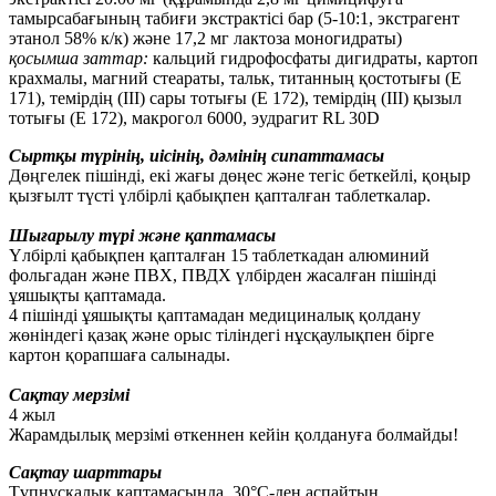
тамырсабағының табиғи экстрактісі бар (5-10:1, экстрагент
этанол 58% к/к) және 17,2 мг лактоза моногидраты)
қосымша заттар:
кальций гидрофосфаты дигидраты, картоп
крахмалы, магний стеараты, тальк, титанның қостотығы (Е
171), темірдің (ІІІ) сары тотығы (Е 172), темірдің (ІІІ) қызыл
тотығы (Е 172), макрогол 6000, эудрагит RL 30D
Сыртқы түрінің, иісінің, дәмінің сипаттамасы
Дөңгелек пішінді, екі жағы дөңес және тегіс беткейлі, қоңыр
қызғылт түсті үлбірлі қабықпен қапталған таблеткалар.
Шығарылу түрі және қаптамасы
Үлбірлі қабықпен қапталған 15 таблеткадан алюминий
фольгадан және ПВХ, ПВДХ үлбірден жасалған пішінді
ұяшықты қаптамада.
4 пішінді ұяшықты қаптамадан медициналық қолдану
жөніндегі қазақ және орыс тіліндегі нұсқаулықпен бірге
картон қорапшаға салынады.
Сақтау мерзімі
4 жыл
Жарамдылық мерзімі өткеннен кейін қолдануға болмайды!
Сақтау шарттары
Түпнұсқалық қаптамасында, 30°С-ден аспайтын