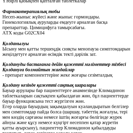
Үлбірлі қабықпен қапталған таблеткалар
Фармакотерапиялық тобы
Несеп-жыныс жүйесі және жыныс гормондары.
Гинекологиялық ауруларды емдеуге арналған басқа
препараттар. Цимицифуга тамырсабағы.
АТХ коды G02CX04
Қолданылуы
Ысыну мен қатты тершеңдік сияқты менопауза симптомдарын
жеңілдетуге арналған өсімдік текті дәрілік зат.
Қолдануды бастағанға дейін қажетті мәліметтер тізбесі
Қолдануға болмайтын жағдайлар
- препарат компоненттеріне жеке жоғары сезімталдық
Қолдану кезінде қажетті сақтық шаралары
Бауыр аурулары бар пациенттерге анамнезінде Климадинон
таблеткаларын сақтықпен қабылдаған жөн, бұл пациенттерде
бауыр функциясына тест жүргізген жөн.
Егер оларда бауырдың зақымдалуын куәландыратын белгілер
мен симптомдар пайда болса (шаршау, тәбеттің жоғалуы, тері
мен көздің сарғаюы немесе іштің жоғарғы бөлігінде жүрек
айнуы және құсу немесе күңгірт несеппен қатар жүретін
қатты ауырсыну), пациенттер Климадинон қабылдауды