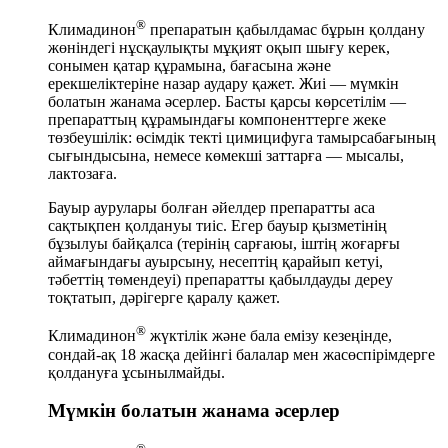
®
Климадинон
препаратын қабылдамас бұрын қолдану
жөніндегі нұсқаулықты мұқият оқып шығу керек,
сонымен қатар құрамына, бағасына және
ерекшеліктеріне назар аудару қажет. Жиі — мүмкін
болатын жанама әсерлер. Басты қарсы көрсетілім —
препараттың құрамындағы компоненттерге жеке
төзбеушілік: өсімдік текті цимицифуга тамырсабағының
сығындысына, немесе көмекші заттарға — мысалы,
лактозаға.
Бауыр аурулары болған әйелдер препаратты аса
сақтықпен қолдануы тиіс. Егер бауыр қызметінің
бұзылуы байқалса (терінің сарғаюы, іштің жоғарғы
аймағындағы ауырсыну, несептің қарайып кетуі,
тәбеттің төмендеуі) препаратты қабылдауды дереу
тоқтатып, дәрігерге қаралу қажет.
®
Климадинон
жүктілік және бала емізу кезеңінде,
сондай-ақ 18 жасқа дейінгі балалар мен жасөспірімдерге
қолдануға ұсынылмайды.
Мүмкін болатын жанама әсерлер