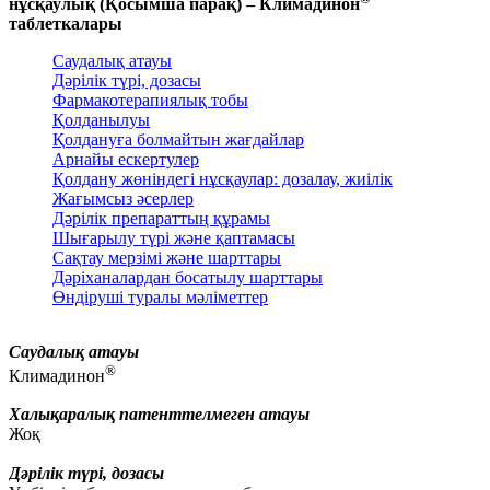
нұсқаулық (Қосымша парақ) – Климадинон
таблеткалары
Саудалық атауы
Дәрілік түрі, дозасы
Фармакотерапиялық тобы
Қолданылуы
Қолдануға болмайтын жағдайлар
Арнайы ескертулер
Қолдану жөніндегі нұсқаулар: дозалау, жиілік
Жағымсыз әсерлер
Дәрілік препараттың құрамы
Шығарылу түрі және қаптамасы
Сақтау мерзімі және шарттары
Дәріханалардан босатылу шарттары
Өндіруші туралы мәліметтер
Саудалық атауы
®
Климадинон
Халықаралық патенттелмеген атауы
Жоқ
Дәрілік түрі, дозасы