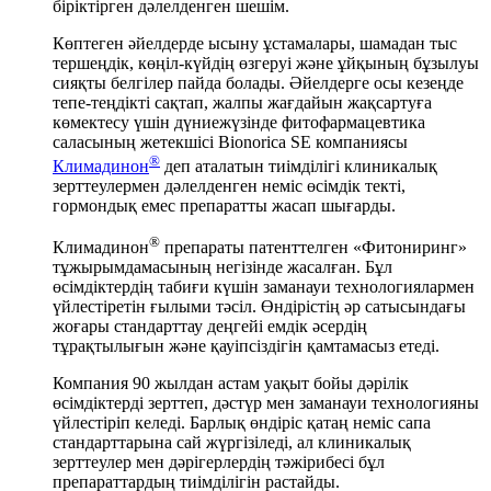
біріктірген дәлелденген шешім.
Көптеген әйелдерде ысыну ұстамалары, шамадан тыс
тершеңдік, көңіл-күйдің өзгеруі және ұйқының бұзылуы
сияқты белгілер пайда болады. Әйелдерге осы кезеңде
тепе-теңдікті сақтап, жалпы жағдайын жақсартуға
көмектесу үшін дүниежүзінде фитофармацевтика
саласының жетекшісі Bionorica SE компаниясы
®
Климадинон
деп аталатын тиімділігі клиникалық
зерттеулермен дәлелденген неміс өсімдік текті,
гормондық емес препаратты жасап шығарды.
®
Климадинон
препараты патенттелген «Фитониринг»
тұжырымдамасының негізінде жасалған. Бұл
өсімдіктердің табиғи күшін заманауи технологиялармен
үйлестіретін ғылыми тәсіл. Өндірістің әр сатысындағы
жоғары стандарттау деңгейі емдік әсердің
тұрақтылығын және қауіпсіздігін қамтамасыз етеді.
Компания 90 жылдан астам уақыт бойы дәрілік
өсімдіктерді зерттеп, дәстүр мен заманауи технологияны
үйлестіріп келеді. Барлық өндіріс қатаң неміс сапа
стандарттарына сай жүргізіледі, ал клиникалық
зерттеулер мен дәрігерлердің тәжірибесі бұл
препараттардың тиімділігін растайды.