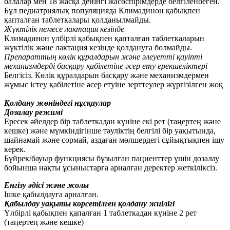
балалар мен 18 жасқа дейінгі жасөспірімдерде белгіленбеген.
Бұл педиатриялық популяцияда Климадинон қабықпен
қапталған таблеткалары қолданылмайды.
Жүктілік немесе лактация кезінде
Климадинон үлбірлі қабықпен қапталған таблеткаларын
жүктілік және лактация кезінде қолдануға болмайды.
Препараттың көлік құралдарын және әлеуетті қауіпті
механизмдерді басқару қабілетіне әсер ету ерекшеліктері
Белгісіз. Көлік құралдарын басқару және механизмдермен
жұмыс істеу қабілетіне әсер етуіне зерттеулер жүргізілген жоқ
Қолдану жөніндегі нұсқаулар
Дозалау режимі
Ересек әйелдер бір таблеткадан күніне екі рет (таңертең және
кешке) және мүмкіндігінше тәуліктің белгілі бір уақытында,
шайнамай және сормай, аздаған мөлшердегі сұйықтықпен ішу
керек.
Бүйрек/бауыр функциясы бұзылған пациенттер үшін дозалау
бойынша нақты ұсыныстарға арналған деректер жеткіліксіз.
Енгізу әдісі және жолы
Ішке қабылдауға арналған.
Қабылдау уақыты көрсетілген қолдану жиілігі
Үлбірлі қабықпен қапалған 1 таблеткадан күніне 2 рет
(таңертең және кешке)