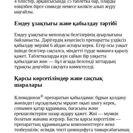
4 блистер, әрқайсысында 15 таблетка бар, оларды
өзіңізбен бірге сөмкеде немесе көлікте алып жүру
ыңғайлы.
Емдеу ұзақтығы және қабылдау тәртібі
Емдеу ұзақтығы менопауза белгілерінің ауырлығына
байланысты. Дәрігердің кеңесінсіз препаратты үздіксіз
қабылдау мерзімі 6 айдан аспауы керек. Егер осы уақыт
ішінде белгілер сақталса, міндетті түрде маманға қаралу
қажет. Таблеткаларды күн сайын бір уақытта
қабылдаған жөн — бұл ағзада белсенді заттардың
тұрақты деңгейін сақтауға көмектеседі.
Қарсы көрсетілімдер және сақтық
шаралары
®
Климадинон
препаратын қабылдамас бұрын қолдану
жөніндегі нұсқаулықты мұқият оқып шығу керек,
сонымен қатар құрамына, бағасына және
ерекшеліктеріне назар аудару қажет. Жиі — мүмкін
болатын жанама әсерлер. Басты қарсы көрсетілім —
препараттың құрамындағы компоненттерге жеке
төзбеушілік: өсімдік текті цимицифуга тамырсабағының