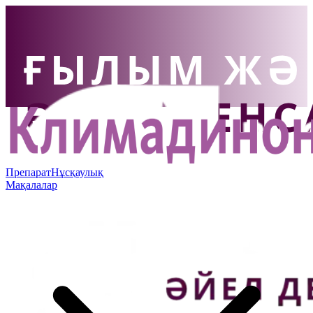
Препарат
Нұсқаулық
Мақалалар