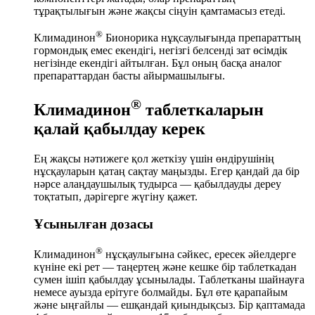
тұрақтылығын және жақсы сіңуін қамтамасыз етеді.
®
Климадинон
Бионорика нұқсаулығында препараттың
гормондық емес екендігі, негізгі белсенді зат өсімдік
негізінде екендігі айтылған. Бұл оның басқа аналог
препараттардан басты айырмашылығы.
®
Климадинон
таблеткаларын
қалай қабылдау керек
Ең жақсы нәтижеге қол жеткізу үшін өндірушінің
нұсқауларын қатаң сақтау маңызды. Егер қандай да бір
нәрсе алаңдаушылық тудырса — қабылдауды дереу
тоқтатып, дәрігерге жүгіну қажет.
Ұсынылған дозасы
®
Климадинон
нұсқаулығына сәйкес, ересек әйелдерге
күніне екі рет — таңертең және кешке бір таблеткадан
сумен ішіп қабылдау ұсынылады. Таблетканы шайнауға
немесе ауызда ерітуге болмайды. Бұл өте қарапайым
және ыңғайлы — ешқандай қиындықсыз. Бір қаптамада