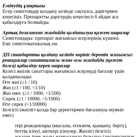
Емдеудің ұзақтығы
Егер симптомдар қолдану кезінде сақталса, дәрігермен
кеңесіңіз. Препаратты дәрігердің кеңесінсіз 6 айдан аса
қабылдауға болмайды.
Артық дозаланған жағдайда қолданылуы қажет шаралар
Симптомдары: препарат жағымсыз әсерлерінің күшеюі.
Емі: симптоматикалық ем.
ДП стандартты қолдану кезінде көрініс беретін жағымсыз
реакциялар сипаттамасы және осы жағдайда (қажет
болса) қабылдау керек шаралар
Келесі жиілік санаттары жағымсыз әсерлерді бағалау үшін
қолданылады:
Өте жиі (≥1 / 10)
Жиі (≥1 / 100, <1/10)
Жиі емес (≥1 / 1000, <1/100)
Сирек (≥1 / 10000, <1/1000)
Өте сирек (<1/10000)
Белгісіз (жиілігі қолда бар деректермен бағалануы мүмкін
емес)
тері реакциялары (мысалы, есекжем, қышыну, бөрту),
беттің ісінуі, шеткері ісінулер. Жиілігі белгісіз
асқазан-ішек жолы жұмысының бұзылуы (диспепсиялық