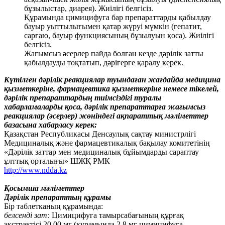
бұзылыстар, диарея). Жиілігі белгісіз.
Құрамында цимицифуга бар препараттарды қабылдау
бауыр уыттылығымен қатар жүруі мүмкін (гепатит,
сарғаю, бауыр функциясының бұзылуын қоса). Жиілігі
белгісіз.
Жағымсыз әсерлер пайда болған кезде дәрілік затты
қабылдауды тоқтатып, дәрігерге қаралу керек.
Күтілген дәрілік реакциялар туындаған жағдайда медицина
қызметкеріне, фармацевтика қызметкеріне немесе тікелей,
дәрілік препараттардың тиімсіздігі туралы
хабарламаларды қоса, дәрілік препараттарға жағымсыз
реакциялар (әсерлер) жөніндегі ақпараттық мәліметтер
базасына хабарласу керек:
Қазақстан Республикасы Денсаулық сақтау министрлігі
Медициналық және фармацевтикалық бақылау комитетінің
«Дәрілік заттар мен медициналық бұйымдарды сараптау
ұлттық орталығы» ШЖҚ РМК
http://www.ndda.kz
Қосымша мәліметтер
Дәрілік препараттың құрамы
Бір таблетканың құрамында:
белсенді зат:
Цимицифуга тамырсабағының құрғақ
экстрактісі 20.00 мг (құрамында 2,8 мг цимицифуга