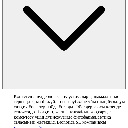
Көптеген әйелдерде ысыну ұстамалары, шамадан тыс
тершеңдік, көңіл-күйдің өзгеруі және ұйқының бұзылуы
сияқты белгілер пайда болады. Әйелдерге осы кезеңде
тепе-теңдікті сақтап, жалпы жағдайын жақсартуға
көмектесу үшін дүниежүзінде фитофармацевтика
саласының жетекшісі Bionorica SE компаниясы
®