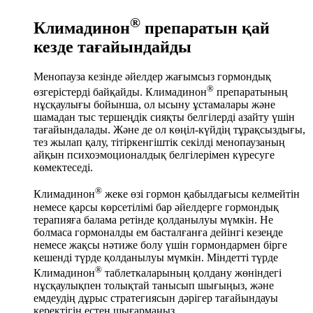
®
Климадинон
препаратын қай
кезде тағайындайды
Менопауза кезінде әйелдер жағымсыз гормондық
®
өзгерістерді байқайды. Климадинон
препаратының
нұсқаулығы бойынша, ол ысыну ұстамалары және
шамадан тыс тершеңдік сияқты белгілерді азайту үшін
тағайындалады. Және де ол көңіл-күйдің тұрақсыздығы,
тез жылап қалу, тітіркенгіштік секілді менопаузаның
айқын психоэмоционалдық белгілерімен күресуге
көмектеседі.
®
Климадинон
жеке өзі гормон қабылдағысы келмейтін
немесе қарсы көрсетілімі бар әйелдерге гормондық
терапияға балама ретінде қолданылуы мүмкін. Не
болмаса гормоналды ем басталғанға дейінгі кезеңде
немесе жақсы нәтиже болу үшін гормондармен бірге
кешенді түрде қолданылуы мүмкін. Міндетті түрде
®
Климадинон
таблеткаларының қолдану жөніндегі
нұсқаулықпен толықтай танысып шығыңыз, және
емдеудің дұрыс стратегиясын дәрігер тағайындауы
керектігін естен шығармаңыз.