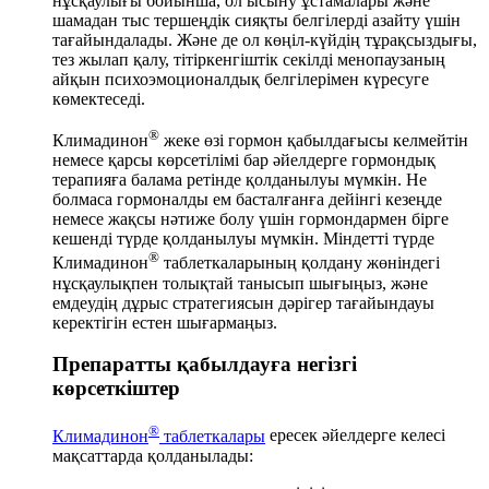
нұсқаулығы бойынша, ол ысыну ұстамалары және
шамадан тыс тершеңдік сияқты белгілерді азайту үшін
тағайындалады. Және де ол көңіл-күйдің тұрақсыздығы,
тез жылап қалу, тітіркенгіштік секілді менопаузаның
айқын психоэмоционалдық белгілерімен күресуге
көмектеседі.
®
Климадинон
жеке өзі гормон қабылдағысы келмейтін
немесе қарсы көрсетілімі бар әйелдерге гормондық
терапияға балама ретінде қолданылуы мүмкін. Не
болмаса гормоналды ем басталғанға дейінгі кезеңде
немесе жақсы нәтиже болу үшін гормондармен бірге
кешенді түрде қолданылуы мүмкін. Міндетті түрде
®
Климадинон
таблеткаларының қолдану жөніндегі
нұсқаулықпен толықтай танысып шығыңыз, және
емдеудің дұрыс стратегиясын дәрігер тағайындауы
керектігін естен шығармаңыз.
Препаратты қабылдауға негізгі
көрсеткіштер
®
Климадинон
таблеткалары
ересек әйелдерге келесі
мақсаттарда қолданылады: