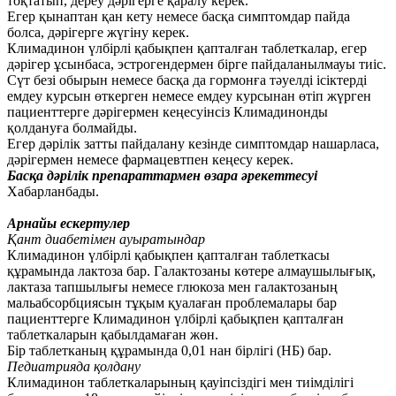
тоқтатып, дереу дәрігерге қаралу керек.
Егер қынаптан қан кету немесе басқа симптомдар пайда
болса, дәрігерге жүгіну керек.
Климадинон үлбірлі қабықпен қапталған таблеткалар, егер
дәрігер ұсынбаса, эстрогендермен бірге пайдаланылмауы тиіс.
Сүт безі обырын немесе басқа да гормонға тәуелді ісіктерді
емдеу курсын өткерген немесе емдеу курсынан өтіп жүрген
пациенттерге дәрігермен кеңесуінсіз Климадинонды
қолдануға болмайды.
Егер дәрілік затты пайдалану кезінде симптомдар нашарласа,
дәрігермен немесе фармацевтпен кеңесу керек.
Басқа дәрілік препараттармен өзара әрекеттесуі
Хабарланбады.
Арнайы ескертулер
Қант диабетімен ауыратындар
Климадинон үлбірлі қабықпен қапталған таблеткасы
құрамында лактоза бар. Галактозаны көтере алмаушылығық,
лактаза тапшылығы немесе глюкоза мен галактозаның
мальабсорбциясын тұқым қуалаған проблемалары бар
пациенттерге Климадинон үлбірлі қабықпен қапталған
таблеткаларын қабылдамаған жөн.
Бір таблетканың құрамында 0,01 нан бірлігі (НБ) бар.
Педиатрияда қолдану
Климадинон таблеткаларының қауіпсіздігі мен тиімділігі