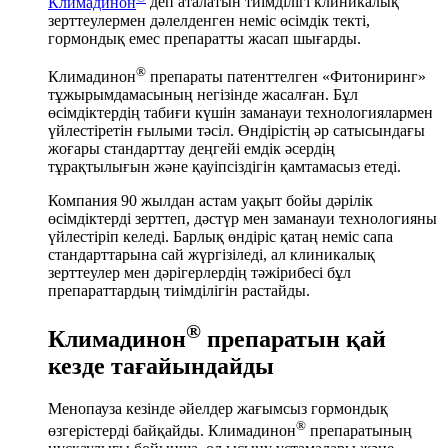
Климадинон
деп аталатын тиімділігі клиникалық
зерттеулермен дәлелденген неміс өсімдік текті,
гормондық емес препаратты жасап шығарды.
®
Климадинон
препараты патенттелген «Фитониринг»
тұжырымдамасының негізінде жасалған. Бұл
өсімдіктердің табиғи күшін заманауи технологиялармен
үйлестіретін ғылыми тәсіл. Өндірістің әр сатысындағы
жоғары стандарттау деңгейі емдік әсердің
тұрақтылығын және қауіпсіздігін қамтамасыз етеді.
Компания 90 жылдан астам уақыт бойы дәрілік
өсімдіктерді зерттеп, дәстүр мен заманауи технологияны
үйлестіріп келеді. Барлық өндіріс қатаң неміс сапа
стандарттарына сай жүргізіледі, ал клиникалық
зерттеулер мен дәрігерлердің тәжірибесі бұл
препараттардың тиімділігін растайды.
®
Климадинон
препаратын қай
кезде тағайындайды
Менопауза кезінде әйелдер жағымсыз гормондық
®
өзгерістерді байқайды. Климадинон
препаратының