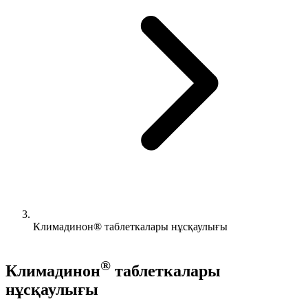
Климадинон® таблеткалары нұсқаулығы
®
Климадинон
таблеткалары
нұсқаулығы