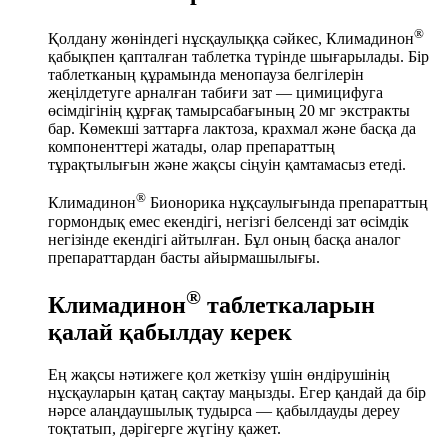
®
Қолдану жөніндегі нұсқаулыққа сәйкес, Климадинон
қабықпен қапталған таблетка түрінде шығарылады. Бір
таблетканың құрамында менопауза белгілерін
жеңілдетуге арналған табиғи зат — цимицифуга
өсімдігінің құрғақ тамырсабағының 20 мг экстракты
бар. Көмекші заттарға лактоза, крахмал және басқа да
компоненттері жатады, олар препараттың
тұрақтылығын және жақсы сіңуін қамтамасыз етеді.
®
Климадинон
Бионорика нұқсаулығында препараттың
гормондық емес екендігі, негізгі белсенді зат өсімдік
негізінде екендігі айтылған. Бұл оның басқа аналог
препараттардан басты айырмашылығы.
®
Климадинон
таблеткаларын
қалай қабылдау керек
Ең жақсы нәтижеге қол жеткізу үшін өндірушінің
нұсқауларын қатаң сақтау маңызды. Егер қандай да бір
нәрсе алаңдаушылық тудырса — қабылдауды дереу
тоқтатып, дәрігерге жүгіну қажет.