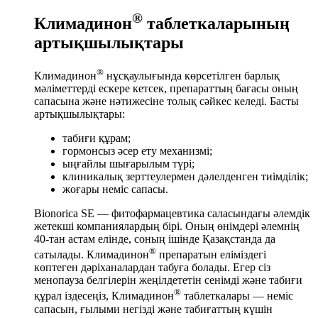
®
Климадинон
таблеткаларының
артықшылықтары
®
Климадинон
нұсқаулығында көрсетілген барлық
мәліметтерді ескере кетсек, препараттың бағасы оның
сапасына және нәтижесіне толық сәйкес келеді. Басты
артықшылықтары:
табиғи құрам;
гормонсыз әсер ету механизмі;
ыңғайлы шығарылым түрі;
клиникалық зерттеулермен дәлелденген тиімділік;
жоғары неміс сапасы.
Bionorica SE — фитофармацевтика саласындағы әлемдік
жетекші компаниялардың бірі. Оның өнімдері әлемнің
40-тан астам елінде, соның ішінде Қазақстанда да
®
сатылады. Климадинон
препаратын еліміздегі
көптеген дәріханалардан табуға болады. Егер сіз
менопауза белгілерін жеңілдететін сенімді және табиғи
®
құрал іздесеңіз, Климадинон
таблеткалары — неміс
сапасын, ғылыми негізді және табиғаттың күшін