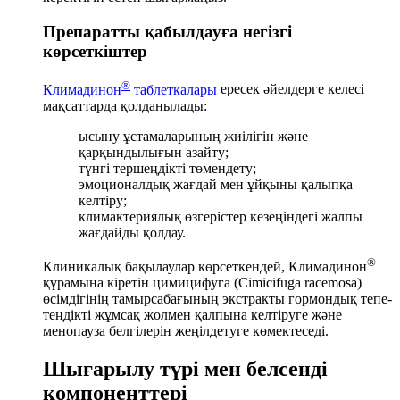
Препаратты қабылдауға негізгі
көрсеткіштер
®
Климадинон
таблеткалары
ересек әйелдерге келесі
мақсаттарда қолданылады:
ысыну ұстамаларының жиілігін және
қарқындылығын азайту;
түнгі тершеңдікті төмендету;
эмоционалдық жағдай мен ұйқыны қалыпқа
келтіру;
климактериялық өзгерістер кезеңіндегі жалпы
жағдайды қолдау.
®
Клиникалық бақылаулар көрсеткендей, Климадинон
құрамына кіретін цимицифуга (Cimicifuga racemosa)
өсімдігінің тамырсабағының экстракты гормондық тепе-
теңдікті жұмсақ жолмен қалпына келтіруге және
менопауза белгілерін жеңілдетуге көмектеседі.
Шығарылу түрі мен белсенді
компоненттері