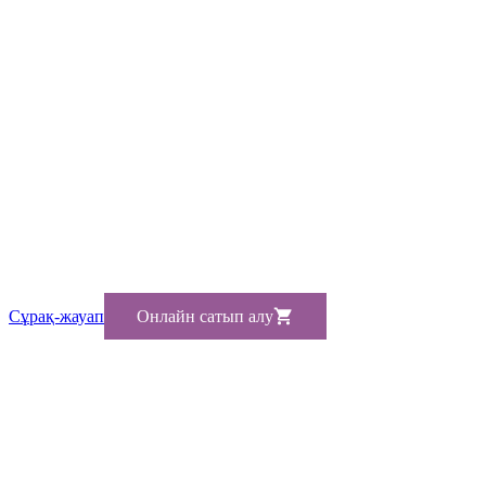
Сұрақ-жауап
Онлайн сатып алу