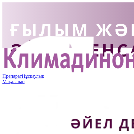
Препарат
Нұсқаулық
Мақалалар